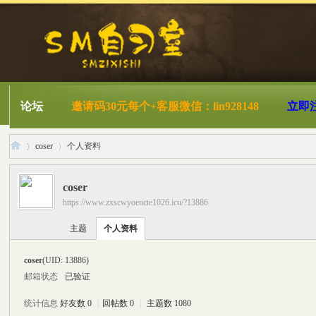
论坛
邀请码30元每个+客服微信：lin928148
立即
coser
个人资料
coser
https://www.zxscwyoencte1026.icu/?13886
S
›
›
主题
个人资料
coser
(UID: 13886)
邮箱状态
已验证
统计信息
好友数 0
|
回帖数 0
|
主题数 1080