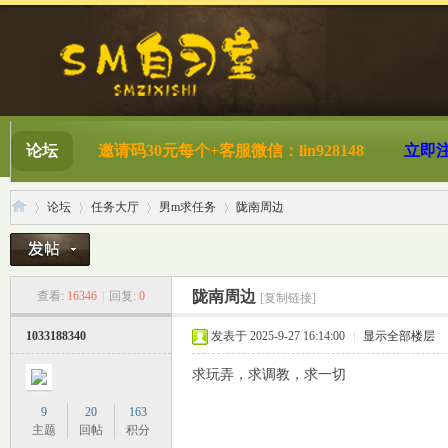
论坛
邀请码30元每个+客服微信：lin928148
立即
论坛
任务大厅
男m求任务
陇南周边
S
»
›
›
›
陇南周边
查看:
16346
|
回复:
0
[复制链接]
1033188340
发表于 2025-9-27 16:14:00
|
显示全部楼层
求玩弄，求调教，求一切
9
20
163
主题
回帖
积分