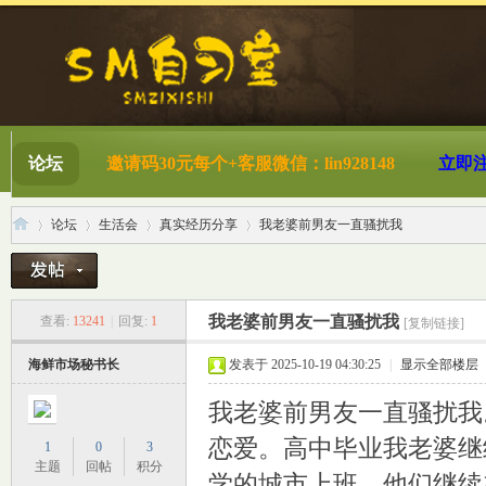
论坛
邀请码30元每个+客服微信：lin928148
立即
论坛
生活会
真实经历分享
我老婆前男友一直骚扰我
S
»
›
›
›
我老婆前男友一直骚扰我
查看:
13241
|
回复:
1
[复制链接]
海鲜市场秘书长
发表于 2025-10-19 04:30:25
|
显示全部楼层
我老婆前男友一直骚扰我
恋爱。高中毕业我老婆继
1
0
3
主题
回帖
积分
学的城市上班，他们继续