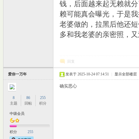
钱，后面越来起无赖就分
赖可能真会曝光，于是我
老婆做的，拉黑后他还短
多和我老婆的亲密照，又
室
回复
爱你一万年
发表于 2025-10-24 07:14:51
|
显示全部楼层
确实恶心
8
86
255
主题
回帖
积分
中级会员
社
积分
255