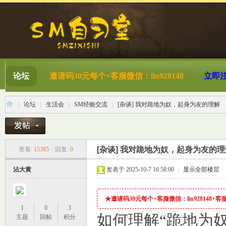
论坛
邀请码30元每个+客服微信：lin928148
立即
论坛
生活会
SM经验交流
[杂谈] 我对跪地为奴，起身为友的理解
S
»
›
›
›
[杂谈] 我对跪地为奴，起身为友的理
查看:
15385
|
回复:
0
沾大黄
发表于 2025-10-7 16:58:00
|
显示全部楼层
★邀请码30元每个+客服微信：lin928148+客服QQ
1
0
3
如何理解“跪地为
主题
回帖
积分