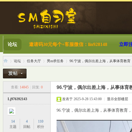
论坛
邀请码30元每个+客服微信：lin928148
立即
论坛
任务大厅
男m求任务
96.宁波，偶尔出差上海，从事体育教育，
S
»
›
›
›
96.宁波，偶尔出差上海，从事体育
查看:
14845
|
回复:
0
Lj976392143
发表于 2025-9-28 15:43:00
|
显示全部楼层
96.宁波，偶尔出差上海，从事体育教育
14
4
110
主题
回帖
积分