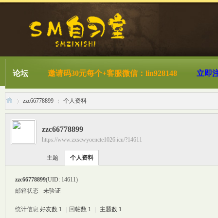
论坛
邀请码30元每个+客服微信：lin928148
立即
zzc66778899
个人资料
zzc66778899
https://www.zxscwyoencte1026.icu/?14611
S
›
›
主题
个人资料
zzc66778899
(UID: 14611)
邮箱状态
未验证
统计信息
好友数 1
|
回帖数 1
|
主题数 1