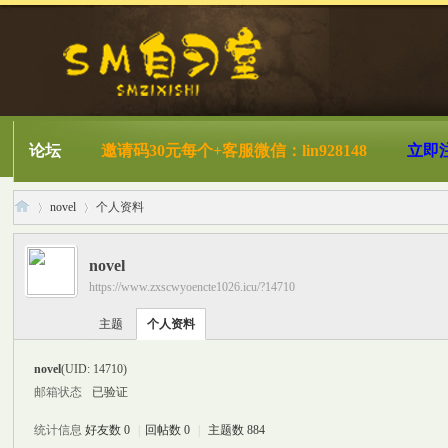
论坛
邀请码30元每个+客服微信：lin928148
立即
novel
个人资料
novel
https://www.zxscwyoencte1026.icu/?14710
S
›
›
主题
个人资料
novel
(UID: 14710)
邮箱状态
已验证
统计信息
好友数 0
|
回帖数 0
|
主题数 884