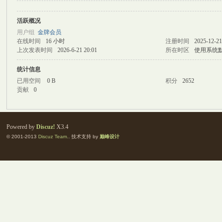
活跃概况
M
用户组
金牌会员
在线时间
16 小时
注册时间
2025-12-21
上次发表时间
2026-6-21 20:01
所在时区
使用系统
统计信息
已用空间
0 B
积分
2652
贡献
0
自
Powered by
Discuz!
X3.4
© 2001-2013
Discuz Team.
. 技术支持 by
巅峰设计
习