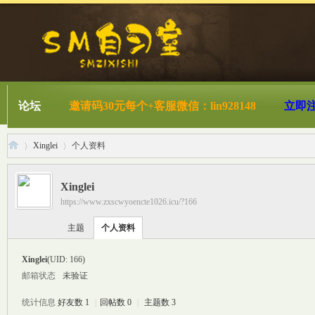
论坛
邀请码30元每个+客服微信：lin928148
立即
Xinglei
个人资料
Xinglei
https://www.zxscwyoencte1026.icu/?166
S
›
›
主题
个人资料
Xinglei
(UID: 166)
邮箱状态
未验证
统计信息
好友数 1
|
回帖数 0
|
主题数 3