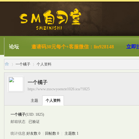
论坛
邀请码30元每个+客服微信：lin928148
立即
一个橘子
个人资料
一个橘子
https://www.zxscwyoencte1026.icu/?1825
S
›
›
主题
个人资料
一个橘子
(UID: 1825)
邮箱状态
已验证
统计信息
好友数 0
|
回帖数 0
|
主题数 1