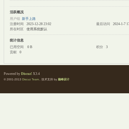
活跃概况
M
用户组
新手上路
注册时间
2023-12-28 23:02
最后访问
2024-1-7 1
所在时区
使用系统默认
统计信息
已用空间
0 B
积分
3
贡献
0
自
Powered by
Discuz!
X3.4
© 2001-2013
Discuz Team.
. 技术支持 by
巅峰设计
习