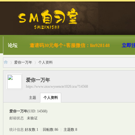
论坛
邀请码30元每个+客服微信：lin928148
立即
爱你一万年
个人资料
爱你一万年
https://www.zxscwyoencte1026.icu/?14568
S
›
›
主题
个人资料
爱你一万年
(UID: 14568)
邮箱状态
未验证
统计信息
好友数 1
|
回帖数 86
|
主题数 8