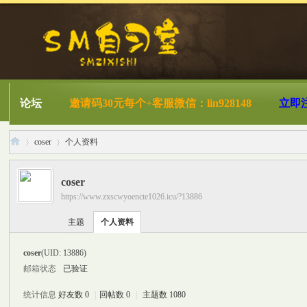
论坛
邀请码30元每个+客服微信：lin928148
立即
coser
个人资料
coser
https://www.zxscwyoencte1026.icu/?13886
S
›
›
主题
个人资料
coser
(UID: 13886)
邮箱状态
已验证
统计信息
好友数 0
|
回帖数 0
|
主题数 1080